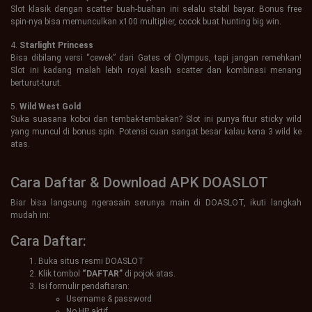
Slot klasik dengan scatter buah-buahan ini selalu stabil bayar. Bonus free
spin-nya bisa memunculkan x100 multiplier, cocok buat hunting big win.
4.
Starlight Princess
Bisa dibilang versi “cewek” dari Gates of Olympus, tapi jangan remehkan!
Slot ini kadang malah lebih royal kasih scatter dan kombinasi menang
berturut-turut.
5.
Wild West Gold
Suka suasana koboi dan tembak-tembakan? Slot ini punya fitur sticky wild
yang muncul di bonus spin. Potensi cuan sangat besar kalau kena 3 wild ke
atas.
Cara Daftar & Download APK DOASLOT
Biar bisa langsung ngerasain serunya main di DOASLOT, ikuti langkah
mudah ini:
Cara Daftar:
Buka situs resmi DOASLOT
Klik tombol
“DAFTAR”
di pojok atas.
Isi formulir pendaftaran:
Username & password
No HP aktif